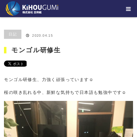
ホーム
ブログ
日記
モンゴル研修生
日記
2020.04.15
モンゴル研修生
モンゴル研修生、力強く頑張っています
☺️
桜の咲き乱れる中、新鮮な気持ちで日本語も勉強中です☺️